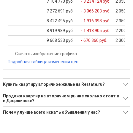
7 104 770 руб.
- 3 234 124 руб.
2 050 000
7 272 691 руб.
- 3 066 203 руб.
2 050 000
8 422 495 руб.
- 1 916 398 руб.
2 350 000
8 919 989 руб.
- 1 418 905 руб.
2 200 000
9 668 533 руб.
- 670 360 руб.
2 300 000
Скачать изображение графика
Подробная таблица изменения цен
Купить квартиру вторичное жилье на Restate.ru?
Ищите, как Купить квартиру вторичное жилье?
Продажа квартир на вторичном рынке сколько стоят в
в Дзержинске?
255 актуальных и проверенных объявлений
Минимальная цена: 1 350 000 Р. Максимальная цена: 22 500
Воспользуйтесь нашим поиском по новостройкам, для
Почему лучше всего искать объявления у нас?
000 Р; Средняя: 5 389 240 Р
подбора подходящего вам варианта
Все объявления проверены и проходят строгую
Средняя цена за м2: 109 057 Р
'Сохраните результаты поиска и возвращайтесь к нему,
модерацию
когда это будет нужно'