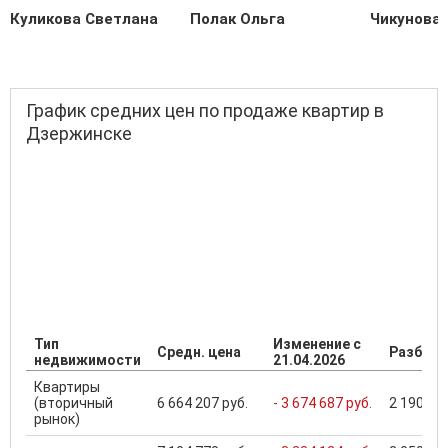
Куликова Светлана
Полак Ольга
Чикунова 
График средних цен по продаже квартир в
Дзержинске
Тип
Изменение с
Средн. цена
Разброс
недвижимости
21.04.2026
Квартиры
(вторичный
6 664 207 руб.
- 3 674 687 руб.
2 190 000
рынок)