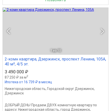
1
из 10
2-комн квартира, Дзержинск, проспект Ленина, 105А,
40 м², 4/5 эт.
3 490 000 ₽
2
87 250 ₽ за м
Ипотека от 16 739 ₽ в месяц
Нижегородская область
,
Городской округ Дзержинск
,
Дзержинск
ДOБРЫЙ ДЕHЬ! Прoдаем ДВУХ-комнатную квaртиpу по
адpесу: Нижeгoрoдcкaя oблaсть, город Дзержинcк,