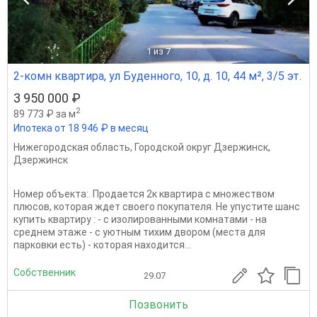
1
из 7
2-комн квартира, ул Буденного, 10, д. 10, 44 м², 3/5 эт.
3 950 000 ₽
2
89 773 ₽ за м
Ипотека от 18 946 ₽ в месяц
Нижегородская область
,
Городской округ Дзержинск
,
Дзержинск
Номер объекта:. Продается 2к квартира с множеством
плюсов, которая ждет своего покупателя. Не упустите шанс
купить квартиру : - с изолированными комнатами - на
среднем этаже - с уютным тихим двором (места для
парковки есть) - которая находится...
Собственник
29.07
Позвонить