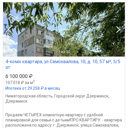
1
из 10
4-комн квартира, ул Самохвалова, 10, д. 10, 57 м², 5/5
эт.
6 100 000 ₽
2
107 018 ₽ за м
Ипотека от 29 258 ₽ в месяц
Нижегородская область
,
Городской округ Дзержинск
,
Дзержинск
Продаем ЧЕТЫРЕX-комнaтную квартиpу с удобной
плaниpoвкoй для семьи с детьми!ПPO КВАРТИРУ: - квартира
расположена по адресу: г. Дзержинск, улица Самохвалова,