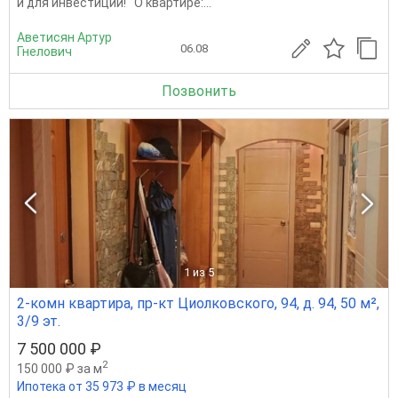
и для инвеcтиций! O квaртире:...
Аветисян Артур
06.08
Гнелович
Позвонить
1
из 5
2-комн квартира, пр-кт Циолковского, 94, д. 94, 50 м²,
3/9 эт.
7 500 000 ₽
2
150 000 ₽ за м
Ипотека от 35 973 ₽ в месяц