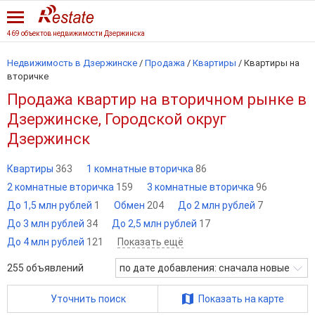
469 объектов недвижимости Дзержинска
Недвижимость в Дзержинске
/
Продажа
/
Квартиры
/
Квартиры на
вторичке
Продажа квартир на вторичном рынке в
Дзержинске, Городской округ
Дзержинск
Квартиры
363
1 комнатные вторичка
86
2 комнатные вторичка
159
3 комнатные вторичка
96
До 1,5 млн рублей
1
Обмен
204
До 2 млн рублей
7
До 3 млн рублей
34
До 2,5 млн рублей
17
До 4 млн рублей
121
Показать ещё
255
объявлений
по дате добавления: сначала новые
Уточнить поиск
Показать на карте