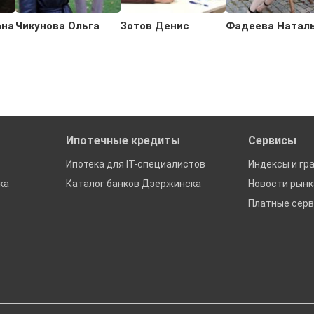
ана
Чикунова Ольга
Зотов Денис
Фадеева Натал
Ипотечные кредиты
Сервисы
Ипотека для IT-специалистов
Индексы и гр
ка
Каталог банков Дзержинска
Новости рын
Платные сер