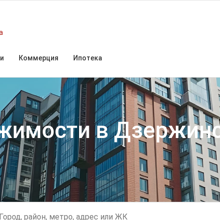
а
и
Коммерция
Ипотека
ижимости
в Дзержин