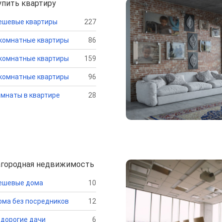
упить квартиру
ешевые квартиры
227
комнатные квартиры
86
комнатные квартиры
159
комнатные квартиры
96
мнаты в квартире
28
агородная недвижимость
ешевые дома
10
ма без посредников
12
дорогие дачи
6