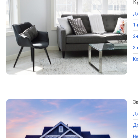
К
Д
1-
2-
3-
Ко
З
Д
До
Не