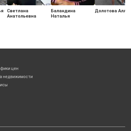
ья
Светлана
Баландина
Долотова Алла
Анатольевна
Наталья
афики цен
ка недвижимости
висы