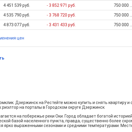
4 451 539 руб.
- 3 852 971 руб.
750 000 .
4 535 790 руб.
- 3 768 720 руб.
750 000 .
4 873 077 руб.
- 3 431 433 руб.
750 000 .
менения цен
ть
мклик. Дзержинск на Рестейте можно купить и снять квартиру и оф
к риэлтор на порталы в Городском округе Дзержинск
гается на побережье реки Оки. Город обладает богатой историей
кой базой населенного пункта, правда, существенно более скром
я ярко выраженными сезонами и средними температурами. Местн