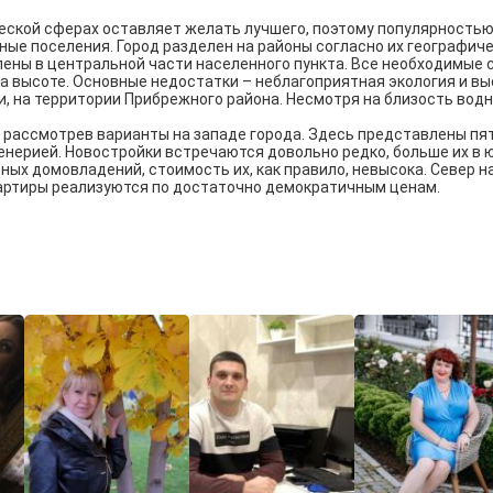
ической сферах оставляет желать лучшего, поэтому популярностью
ые поселения. Город разделен на районы согласно их географич
лены в центральной части населенного пункта. Все необходимые
а высоте. Основные недостатки – неблагоприятная экология и в
 на территории Прибрежного района. Несмотря на близость водн
ассмотрев варианты на западе города. Здесь представлены пяти
нерией. Новостройки встречаются довольно редко, больше их в 
ных домовладений, стоимость их, как правило, невысока. Север 
артиры реализуются по достаточно демократичным ценам.