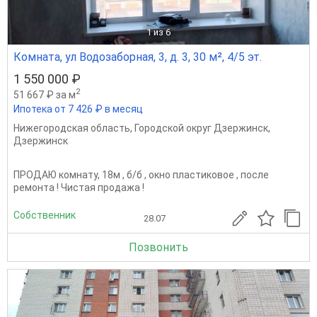
1
из 6
Комната, ул Водозаборная, 3, д. 3, 30 м², 4/5 эт.
1 550 000 ₽
2
51 667 ₽ за м
Ипотека от 7 426 ₽ в месяц
Нижегородская область
,
Городской округ Дзержинск
,
Дзержинск
ПРОДАЮ комнату, 18м , б/б , окно пластиковое , после
ремонта ! Чистая продажа !
Собственник
28.07
Позвонить