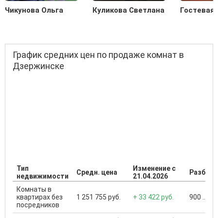
Чикунова Ольга
Куликова Светлана
Гостевая
График средних цен по продаже комнат в
Дзержинске
Тип
Изменение с
Средн. цена
Разброс
недвижимости
21.04.2026
Комнаты в
квартирах без
1 251 755 руб.
+ 33 422 руб.
900 ... 3
посредников