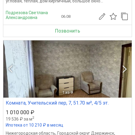
угловая, теплая, дом кирпичный, большое окно...
Подрезова Светлана
06.08
Александровна
Позвонить
1
из 9
Комната, Учительский пер, 7, 51.70 м², 4/5 эт.
1 010 000 ₽
2
19 536 ₽ за м
Ипотека от 10 210 ₽ в месяц
Нижегородская область
,
Городской округ Дзержинск
,