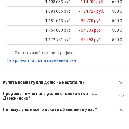
1 103 633 руб.
- 114 700 руб.
650 000 .
1 083 606 руб.
- 134 727 руб.
500 000 .
1 181 613 руб.
- 36 720 руб.
500 000 .
1 154 000 руб.
- 64 333 руб.
500 000 .
1 172 741 руб.
- 45 593 руб.
500 000 .
Скачать изображение графика
Подробная таблица изменения цен
Купить комнату или долю на Restate.ru?
Ищите, как Купить комнату или долю?
Продажа комнат или долей сколько стоят в в
Дзержинске?
28 актуальных и проверенных объявлений
Минимальная цена: 900 Р. Максимальная цена: 3 550 000 Р;
Воспользуйтесь нашим поиском по новостройкам, для
Почему лучше всего искать объявления у нас?
Средняя: 1 271 461 Р
подбора подходящего вам варианта
Все объявления проверены и проходят строгую
'Сохраните результаты поиска и возвращайтесь к нему,
модерацию
когда это будет нужно'