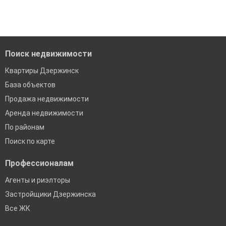
Удобный поиск, есть подписка на новые объявления
Помогаем с подбором выгодных ипотечных программ в
банках в Дзержинске
Поиск недвижимости
Квартиры Дзержинск
База объектов
Продажа недвижимости
Аренда недвижимости
По районам
Поиск по карте
Профессионалам
Агенты и риэлторы
Застройщики Дзержинска
Все ЖК