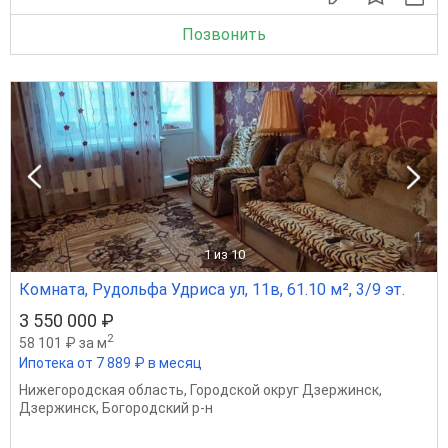
Позвонить
1
из 10
Комната, Рудольфа Удриса ул, 11в, 61.10 м², 3/9 эт.
3 550 000 ₽
2
58 101 ₽ за м
Ипотека от 7 889 ₽ в месяц
Нижегородская область
,
Городской округ Дзержинск
,
Дзержинск
,
Богородский р-н