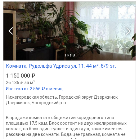
1
из 8
Комната, Рудольфа Удриса ул, 11, 44 м², 8/9 эт.
1 150 000 ₽
2
26 136 ₽ за м
Ипотека от 2 556 ₽ в месяц
Нижегородская область
,
Городской округ Дзержинск
,
Дзержинск
,
Богородский р-н
В продаже комната в общежитии коридорного типа
площадью 17,5 кв.м. Блок состоит из двух изолированных
комнат, на блок один туалет и один душ, также имеется
раковина на две комнаты. Вода центральная, комната не