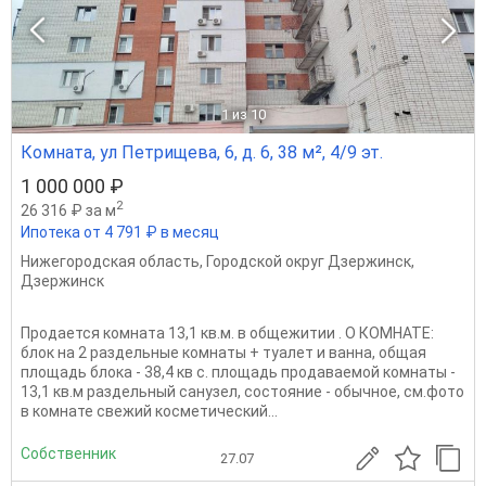
1
из 10
Комната, ул Петрищева, 6, д. 6, 38 м², 4/9 эт.
1 000 000 ₽
2
26 316 ₽ за м
Ипотека от 4 791 ₽ в месяц
Нижегородская область
,
Городской округ Дзержинск
,
Дзержинск
Продается комната 13,1 кв.м. в общежитии . О КОМНАТЕ:
блок на 2 раздельные комнаты + туалет и ванна, общая
площадь блока - 38,4 кв с. площадь продаваемой комнаты -
13,1 кв.м раздельный санузел, состояние - обычное, см.фото
в комнате свежий косметический...
Собственник
27.07